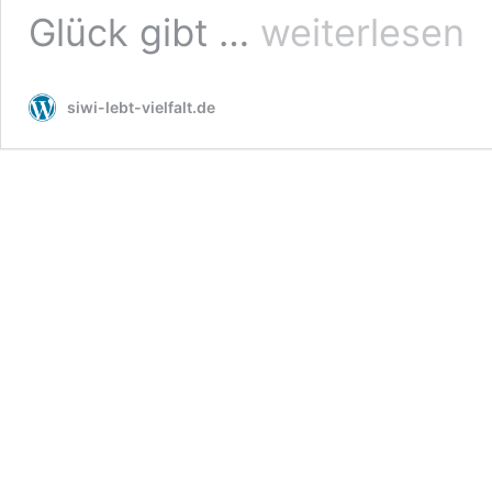
Akteure
Glück gibt …
weiterlesen
siwi-lebt-vielfalt.de