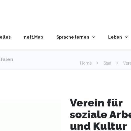
elles
nett.Map
Sprache lernen
Leben
tfalen
Home
Staff
Vere
Verein für
soziale Arb
und Kultur